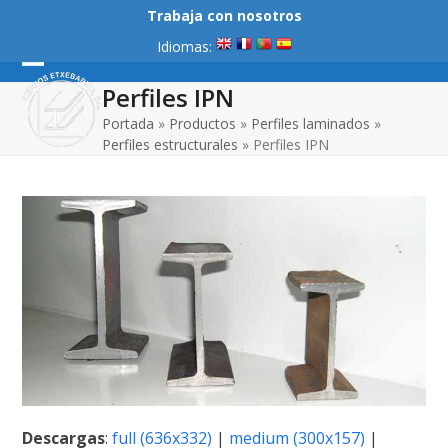
Skip
Trabaja con nosotros
to
Idiomas:
content
Open
Close
Perfiles IPN
mobile
mobile
Portada
»
Productos
»
Perfiles laminados
»
Perfiles estructurales
»
Perfiles IPN
menu
menu
Descargas
:
full (636x332)
|
medium (300x157)
|