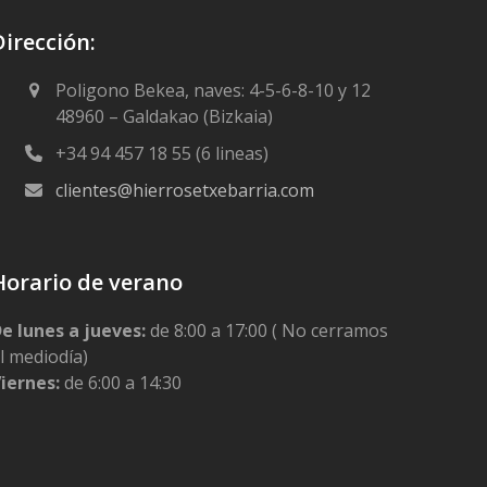
Dirección:
Poligono Bekea, naves: 4-5-6-8-10 y 12
48960 – Galdakao (Bizkaia)
+34 94 457 18 55 (6 lineas)
clientes@hierrosetxebarria.com
Horario de verano
e lunes a jueves:
de 8:00 a 17:00 ( No cerramos
l mediodía)
iernes:
de 6:00 a 14:30