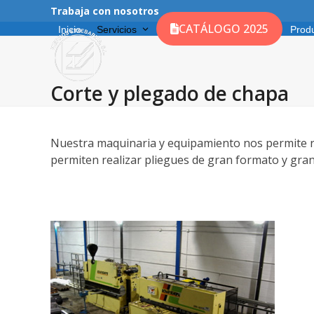
Skip
Trabaja con nosotros
to
CATÁLOGO 2025
Inicio
Servicios
Prod
content
Corte y plegado de chapa
Nuestra maquinaria y equipamiento nos permite re
permiten realizar pliegues de gran formato y gran