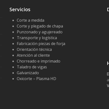
Servicios
Corte a medida
Corte y plegado de chapa
Punzonado y agujereado
Transporte y logística
Fabricación piezas de forja
Orientación técnica
Atención al cliente
Chorreado e imprimado
Taladro de vigas
Galvanizado
D
Oxicorte – Plasma HD
a
V