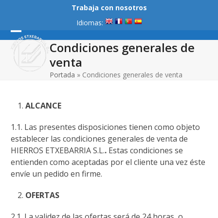
Skip
Trabaja con nosotros
to
Idiomas:
content
Open
Close
Condiciones generales de
mobile
mobile
venta
menu
menu
Portada
»
Condiciones generales de venta
ALCANCE
1.1. Las presentes disposiciones tienen como objeto
establecer las condiciones generales de venta de
HIERROS ETXEBARRIA S.L.
.
Estas condiciones se
entienden como aceptadas por el cliente una vez éste
envíe un pedido en firme.
OFERTAS
2.1. La validez de las ofertas será de 24 horas, o