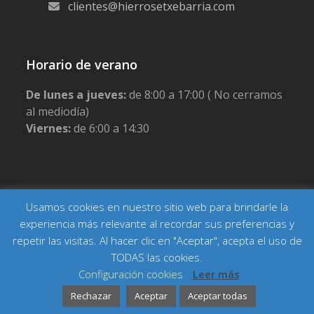
clientes@hierrosetxebarria.com
Horario de verano
De lunes a jueves:
de 8:00 a 17:00 ( No cerramos
al mediodía)
Viernes:
de 6:00 a 14:30
Usamos cookies en nuestro sitio web para brindarle la
Copyright Hierros Etxebarria
Inicio
Actualidad
Contacto
Aviso legal
Política de privacidad
experiencia más relevante al recordar sus preferencias y
Política de cookies
Condiciones generales de venta
repetir las visitas. Al hacer clic en "Aceptar", acepta el uso de
TODAS las cookies.
Configuración cookies
Leer más
Rechazar
Aceptar
Aceptar todas