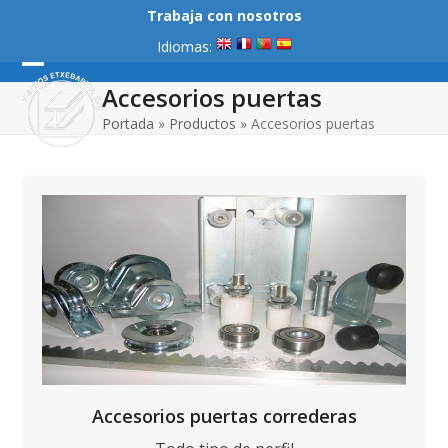
Skip
Trabaja con nosotros
to
Idiomas:
content
Open
Close
Accesorios puertas
mobile
mobile
Portada
»
Productos
»
Accesorios puertas
menu
menu
Accesorios puertas correderas