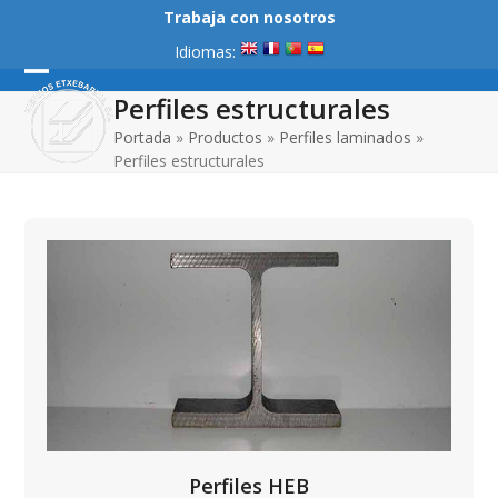
Skip
Trabaja con nosotros
to
Idiomas:
content
Open
Close
Perfiles estructurales
mobile
mobile
Portada
»
Productos
»
Perfiles laminados
»
Perfiles estructurales
menu
menu
Perfiles HEB