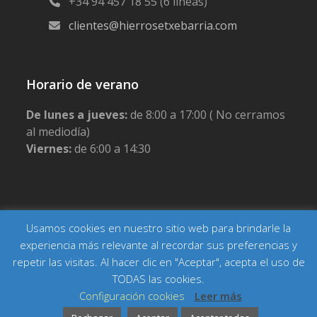
+34 94 457 18 55 (6 lineas)
clientes@hierrosetxebarria.com
Horario de verano
De lunes a jueves:
de 8:00 a 17:00 ( No cerramos
al mediodía)
Viernes:
de 6:00 a 14:30
Usamos cookies en nuestro sitio web para brindarle la
Copyright Hierros Etxebarria
Inicio
Actualidad
Contacto
Aviso legal
Política de privacidad
experiencia más relevante al recordar sus preferencias y
Política de cookies
Condiciones generales de venta
repetir las visitas. Al hacer clic en "Aceptar", acepta el uso de
TODAS las cookies.
Configuración cookies
Leer más