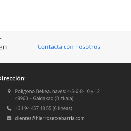
.
ien
Contacta con nosotros
Dirección:
Poligono Bekea, naves: 4-5-6-8-10 y 12
48960 – Galdakao (Bizkaia)
+34 94 457 18 55 (6 lineas)
clientes@hierrosetxebarria.com