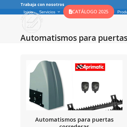
Skip
Trabaja con nosotros
to
CATÁLOGO 2025
Inicio
Servicios
Prod
content
Automatismos para puerta
Automatismos para puertas
correderas