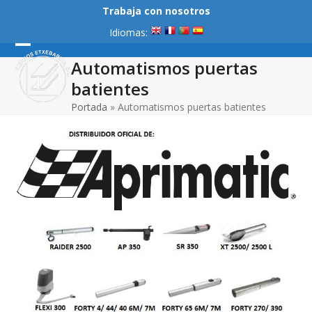
Skip
Trabaja con nosotros
to
Idiomas:
content
Open
Close
Automatismos puertas
mobile
mobile
batientes
menu
menu
Portada
»
Automatismos puertas batientes