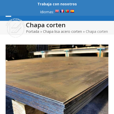
Skip
Trabaja con nosotros
to
Idiomas:
content
Open
Close
Chapa corten
mobile
mobile
Portada
»
Chapa lisa acero corten
»
Chapa corten
menu
menu