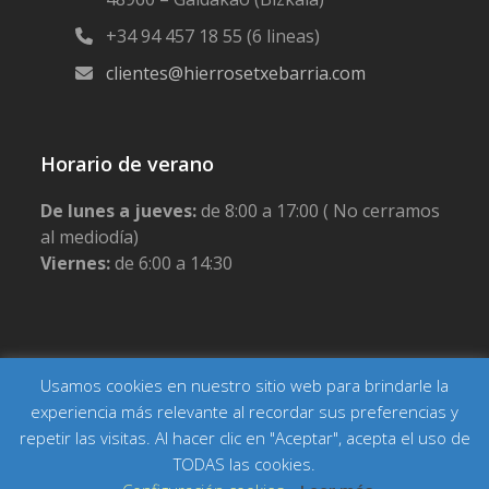
+34 94 457 18 55 (6 lineas)
clientes@hierrosetxebarria.com
Horario de verano
De lunes a jueves:
de 8:00 a 17:00 ( No cerramos
al mediodía)
Viernes:
de 6:00 a 14:30
Usamos cookies en nuestro sitio web para brindarle la
Copyright Hierros Etxebarria
Inicio
Actualidad
Contacto
Aviso legal
Política de privacidad
experiencia más relevante al recordar sus preferencias y
Política de cookies
Condiciones generales de venta
repetir las visitas. Al hacer clic en "Aceptar", acepta el uso de
TODAS las cookies.