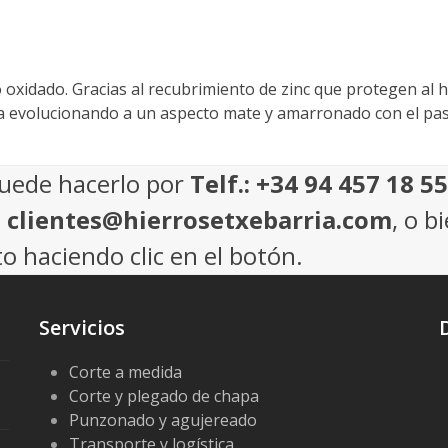
xidado. Gracias al recubrimiento de zinc que protegen al hie
y va evolucionando a un aspecto mate y amarronado con el pas
puede hacerlo por
Telf.: +34 94 457 18 55
: clientes@hierrosetxebarria.com
, o b
o haciendo clic en el botón.
Servicios
Corte a medida
Corte y plegado de chapa
Punzonado y agujereado
Transporte y logística