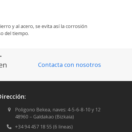
rro y al acero, se evita así la corrosión
o del tiempo.
.
ien
Contacta con nosotros
Dirección:
Poligono Bekea, naves: 4-5-6-8-10 y 12
48960 – Galdakao (Bizkaia)
+34 94 457 18 55 (6 lineas)