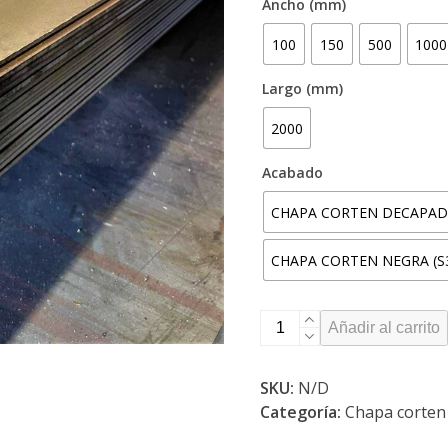
Ancho (mm)
100
150
500
1000
Largo (mm)
2000
Acabado
CHAPA CORTEN DECAPADO 
CHAPA CORTEN NEGRA (S
Chapa
Añadir al carrito
lisa
acero
SKU:
N/D
corten
Categoría:
Chapa corten
cantidad