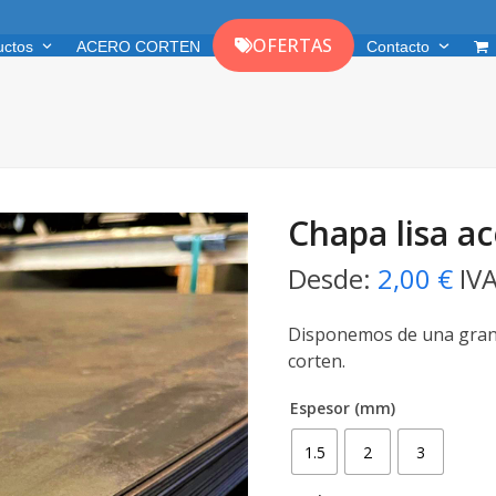
OFERTAS
uctos
ACERO CORTEN
Contacto
Chapa lisa a
Desde:
2,00
€
IVA
Disponemos de una gran 
corten.
Espesor (mm)
1.5
2
3