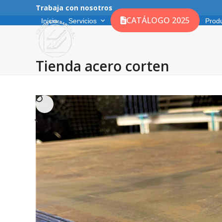
Skip
Trabaja con nosotros
to
CATÁLOGO 2025
Inicio
Servicios
Prod
content
Tienda acero corten