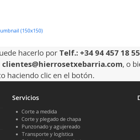
humbnail (150x150)
puede hacerlo por
Telf.: +34 94 457 18 55
: clientes@hierrosetxebarria.com
, o b
o haciendo clic en el botón.
Servicios
Corte a medida
Corte y plegado de chapa
Punzonado y agujereado
Transporte y logística