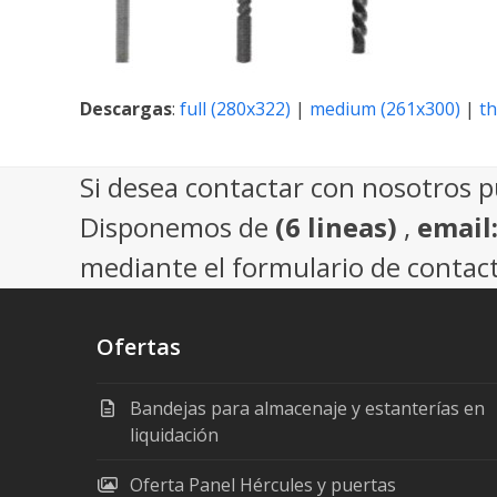
Descargas
:
full (280x322)
|
medium (261x300)
|
t
Si desea contactar con nosotros 
Disponemos de
(6 lineas)
,
email
mediante el formulario de contact
Ofertas
Bandejas para almacenaje y estanterías en
liquidación
Oferta Panel Hércules y puertas