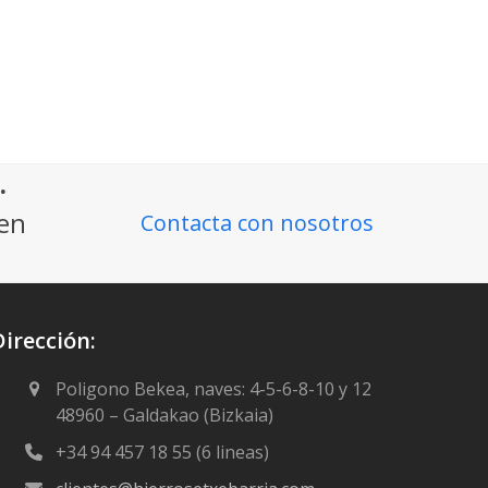
.
ien
Contacta con nosotros
Dirección:
Poligono Bekea, naves: 4-5-6-8-10 y 12
48960 – Galdakao (Bizkaia)
+34 94 457 18 55 (6 lineas)