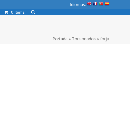
Idiomas:
0 Items
Portada
»
Torsionados
»
forja