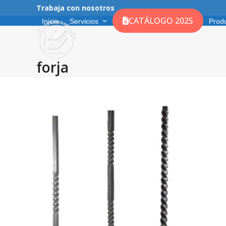
Skip
Trabaja con nosotros
to
CATÁLOGO 2025
Inicio
Servicios
Prod
content
forja