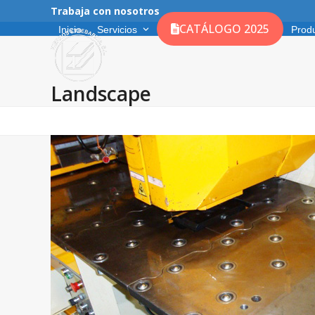
Skip
Trabaja con nosotros
to
CATÁLOGO 2025
Inicio
Servicios
Prod
content
Landscape