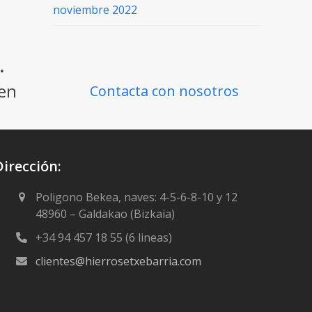
noviembre 2022
.
ien
Contacta con nosotros
Dirección:
Poligono Bekea, naves: 4-5-6-8-10 y 12
48960 – Galdakao (Bizkaia)
+34 94 457 18 55 (6 lineas)
clientes@hierrosetxebarria.com