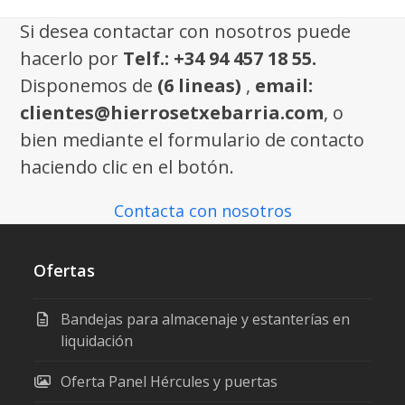
Si desea contactar con nosotros puede
hacerlo por
Telf.: +34 94 457 18 55.
Disponemos de
(6 lineas)
,
email:
clientes@hierrosetxebarria.com
, o
bien mediante el formulario de contacto
haciendo clic en el botón.
Contacta con nosotros
Ofertas
Bandejas para almacenaje y estanterías en
liquidación
Oferta Panel Hércules y puertas