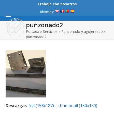
Skip
Trabaja con nosotros
to
Idiomas:
content
Open
Close
punzonado2
mobile
mobile
Portada
»
Servicios
»
Punzonado y agujereado
»
punzonado2
menu
menu
Descargas
:
full (158x187)
|
thumbnail (150x150)