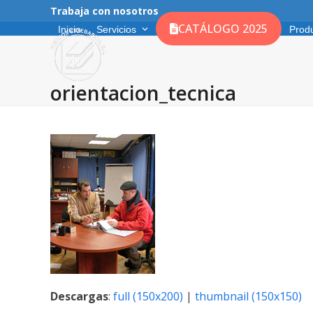
Skip
Trabaja con nosotros
to
CATÁLOGO 2025
Inicio
Servicios
Prod
content
orientacion_tecnica
Descargas
:
full (150x200)
|
thumbnail (150x150)