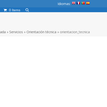
Idiomas:
0 Items
tada
»
Servicios
»
Orientación técnica
»
orientacion_tecnica