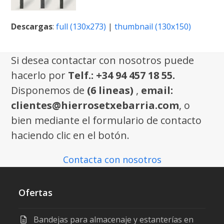
Descargas
:
full (130x273)
|
thumbnail (130x150)
Si desea contactar con nosotros puede
hacerlo por
Telf.: +34 94 457 18 55.
Disponemos de
(6 lineas)
,
email:
clientes@hierrosetxebarria.com
, o
bien mediante el formulario de contacto
haciendo clic en el botón.
Contacta con nosotros
Ofertas
Bandejas para almacenaje y estanterías en