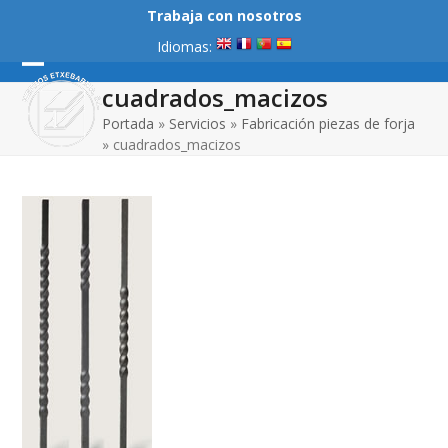
Skip
Trabaja con nosotros
to
Idiomas:
content
Open
Close
cuadrados_macizos
mobile
mobile
Portada
»
Servicios
»
Fabricación piezas de forja
»
cuadrados_macizos
menu
menu