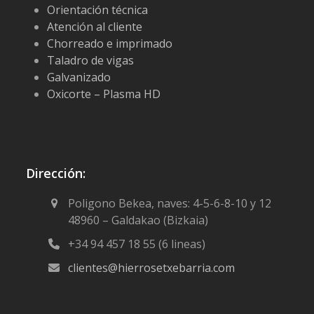
Orientación técnica
Atención al cliente
Chorreado e imprimado
Taladro de vigas
Galvanizado
Oxicorte – Plasma HD
Dirección:
Poligono Bekea, naves: 4-5-6-8-10 y 12
48960 – Galdakao (Bizkaia)
+34 94 457 18 55 (6 lineas)
clientes@hierrosetxebarria.com