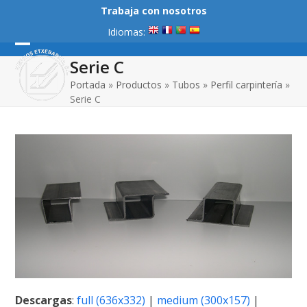
Skip
Trabaja con nosotros
to
Idiomas:
content
Open
Close
Serie C
mobile
mobile
Portada
»
Productos
»
Tubos
»
Perfil carpintería
»
Serie C
menu
menu
Descargas
:
full (636x332)
|
medium (300x157)
|