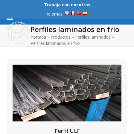
Skip
Trabaja con nosotros
to
Idiomas:
content
Open
Close
Perfiles laminados en frío
mobile
mobile
Portada
»
Productos
»
Perfiles laminados
»
Perfiles laminados en frío
menu
menu
Perfil ULF