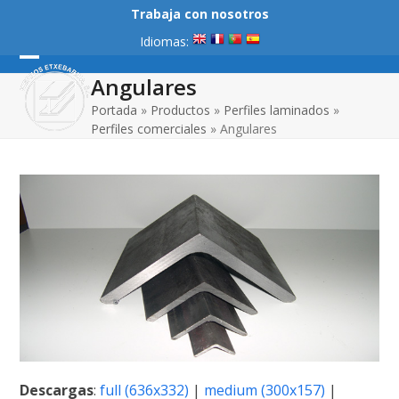
Skip
Trabaja con nosotros
to
Idiomas:
content
Open
Close
Angulares
mobile
mobile
Portada
»
Productos
»
Perfiles laminados
»
Perfiles comerciales
»
Angulares
menu
menu
Descargas
:
full (636x332)
|
medium (300x157)
|