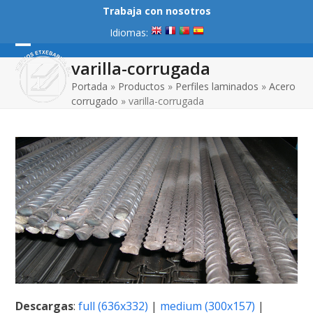
Skip
Trabaja con nosotros
to
Idiomas:
content
Open
Close
varilla-corrugada
mobile
mobile
Portada
»
Productos
»
Perfiles laminados
»
Acero
corrugado
»
varilla-corrugada
menu
menu
Descargas
:
full (636x332)
|
medium (300x157)
|