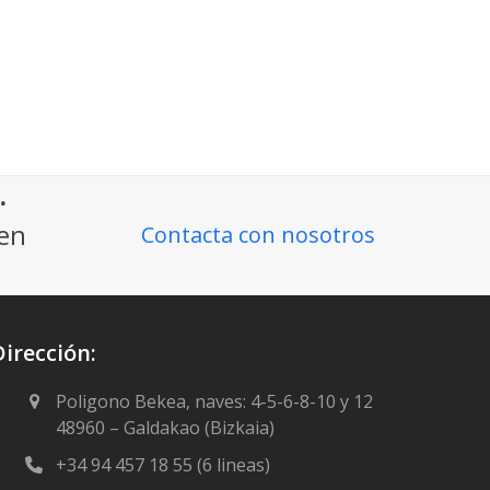
.
ien
Contacta con nosotros
Dirección:
Poligono Bekea, naves: 4-5-6-8-10 y 12
48960 – Galdakao (Bizkaia)
+34 94 457 18 55 (6 lineas)