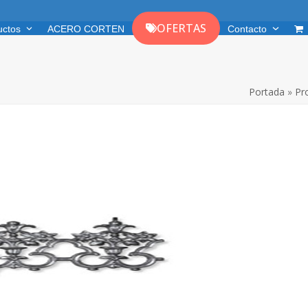
OFERTAS
uctos
ACERO CORTEN
Contacto
Portada
»
Pr