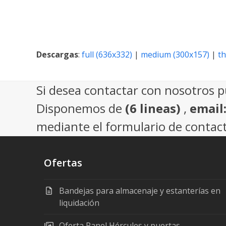
Descargas
:
full (636x332)
|
medium (300x157)
|
t
Si desea contactar con nosotros 
Disponemos de
(6 lineas)
,
email
mediante el formulario de contact
Ofertas
Bandejas para almacenaje y estanterías en
liquidación
Oferta Panel Hércules y puertas