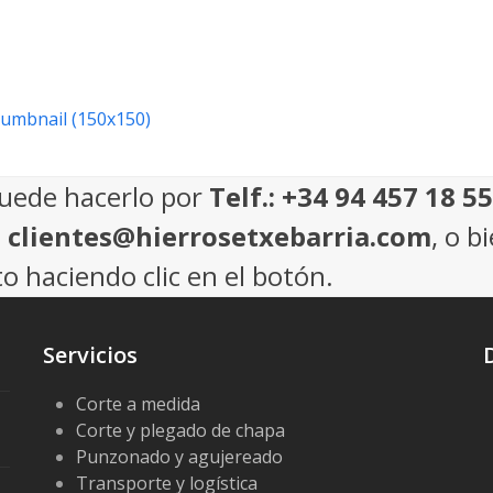
humbnail (150x150)
puede hacerlo por
Telf.: +34 94 457 18 55
: clientes@hierrosetxebarria.com
, o b
o haciendo clic en el botón.
Servicios
Corte a medida
Corte y plegado de chapa
Punzonado y agujereado
Transporte y logística