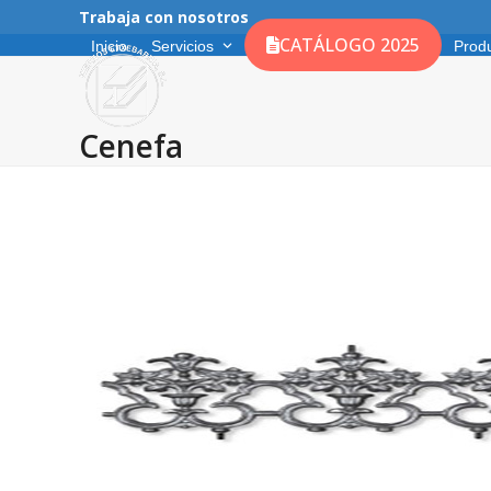
Skip
Trabaja con nosotros
to
CATÁLOGO 2025
Inicio
Servicios
Prod
content
Cenefa