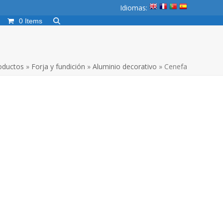
Idiomas:
0 Items
oductos
»
Forja y fundición
»
Aluminio decorativo
»
Cenefa