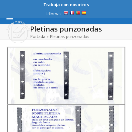
Skip
Trabaja con nosotros
to
Idiomas:
content
Open
Close
Pletinas punzonadas
mobile
mobile
Portada
»
Pletinas punzonadas
menu
menu