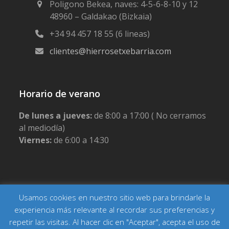
Poligono Bekea, naves: 4-5-6-8-10 y 12
48960 – Galdakao (Bizkaia)
+34 94 457 18 55 (6 lineas)
clientes@hierrosetxebarria.com
Horario de verano
De lunes a jueves:
de 8:00 a 17:00 ( No cerramos
al mediodía)
Viernes:
de 6:00 a 14:30
Usamos cookies en nuestro sitio web para brindarle la
Copyright Hierros Etxebarria
Inicio
Actualidad
Contacto
Aviso legal
Política de privacidad
experiencia más relevante al recordar sus preferencias y
Política de cookies
Condiciones generales de venta
repetir las visitas. Al hacer clic en "Aceptar", acepta el uso de