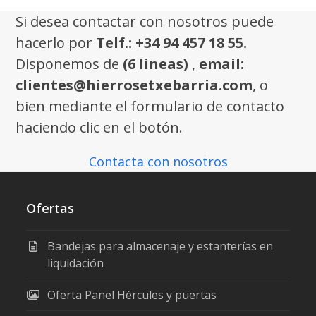
Si desea contactar con nosotros puede
hacerlo por
Telf.: +34 94 457 18 55.
Disponemos de
(6 lineas)
,
email:
clientes@hierrosetxebarria.com
, o
bien mediante el formulario de contacto
haciendo clic en el botón.
Contacta con nosotros
Ofertas
Bandejas para almacenaje y estanterías en
liquidación
Oferta Panel Hércules y puertas