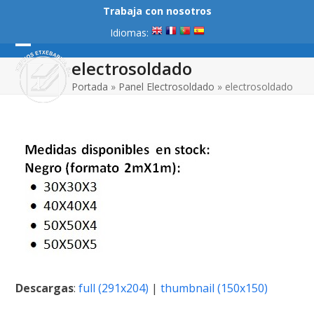
Skip
Trabaja con nosotros
to
Idiomas:
content
Open
Close
electrosoldado
mobile
mobile
Portada
»
Panel Electrosoldado
»
electrosoldado
menu
menu
Descargas
:
full (291x204)
|
thumbnail (150x150)