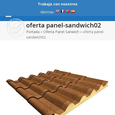
Skip
Trabaja con nosotros
to
Idiomas:
content
Open
Close
oferta panel-sandwich02
mobile
mobile
Portada
»
Oferta Panel Sanwich
»
oferta panel-
sandwich02
menu
menu