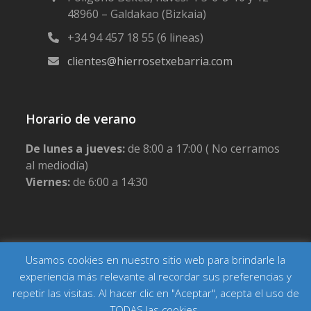
48960 – Galdakao (Bizkaia)
+34 94 457 18 55 (6 lineas)
clientes@hierrosetxebarria.com
Horario de verano
De lunes a jueves:
de 8:00 a 17:00 ( No cerramos
al mediodía)
Viernes:
de 6:00 a 14:30
Usamos cookies en nuestro sitio web para brindarle la
Copyright Hierros Etxebarria
Inicio
Actualidad
Contacto
Aviso legal
Política de privacidad
experiencia más relevante al recordar sus preferencias y
Política de cookies
Condiciones generales de venta
repetir las visitas. Al hacer clic en "Aceptar", acepta el uso de
TODAS las cookies.