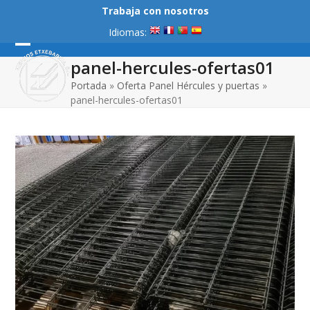
Skip
Trabaja con nosotros
to
Idiomas:
content
Open
Close
panel-hercules-ofertas01
mobile
mobile
Portada
»
Oferta Panel Hércules y puertas
»
panel-hercules-ofertas01
menu
menu