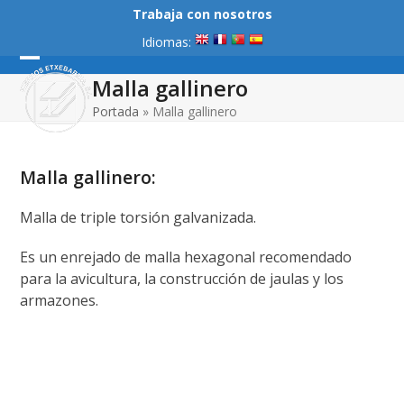
Skip
Trabaja con nosotros
to
Idiomas:
content
Open
Close
Malla gallinero
mobile
mobile
Portada
»
Malla gallinero
menu
menu
Malla gallinero:
Malla de triple torsión galvanizada.
Es un enrejado de malla hexagonal recomendado
para la avicultura, la construcción de jaulas y los
armazones.