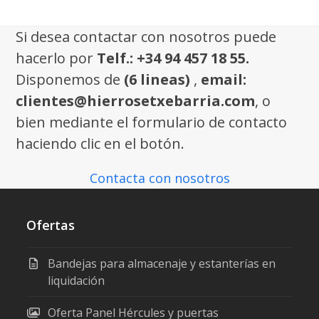
Si desea contactar con nosotros puede
hacerlo por
Telf.: +34 94 457 18 55.
Disponemos de
(6 lineas)
,
email:
clientes@hierrosetxebarria.com
, o
bien mediante el formulario de contacto
haciendo clic en el botón.
Contacta con nosotros
Ofertas
Bandejas para almacenaje y estanterías en
liquidación
Oferta Panel Hércules y puertas