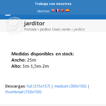
Skip
Trabaja con nosotros
to
Idiomas:
content
Open
Close
jarditor
mobile
mobile
Portada
»
Jarditor Clasic verde
»
jarditor
menu
menu
Descargas
:
full (315x157)
|
medium (300x150)
|
thumbnail (150x150)