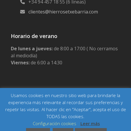
+34 94 457 18 55 (6 lineas)
clientes@hierrosetxebarria.com
Horario de verano
De lunes a jueves:
de 8:00 a 17:00 ( No cerramos
al mediodía)
Viernes:
de 6:00 a 14:30
Usamos cookies en nuestro sitio web para brindarle la
Copyright Hierros Etxebarria
Inicio
Actualidad
Contacto
Aviso legal
Política de privacidad
experiencia más relevante al recordar sus preferencias y
Política de cookies
Condiciones generales de venta
repetir las visitas. Al hacer clic en "Aceptar", acepta el uso de
TODAS las cookies.
Configuración cookies
Leer más