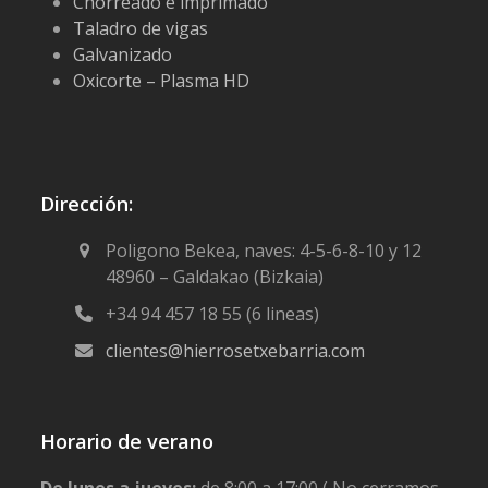
Chorreado e imprimado
Taladro de vigas
Galvanizado
Oxicorte – Plasma HD
Dirección:
Poligono Bekea, naves: 4-5-6-8-10 y 12
48960 – Galdakao (Bizkaia)
+34 94 457 18 55 (6 lineas)
clientes@hierrosetxebarria.com
Horario de verano