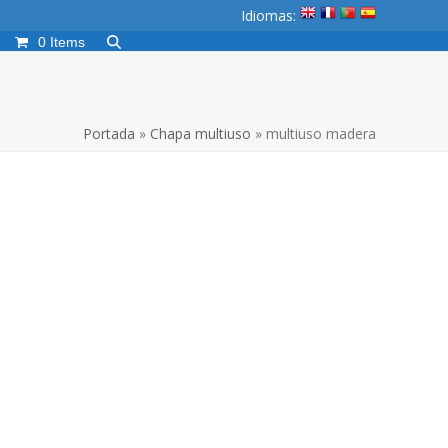
Idiomas:
0 Items
Portada
»
Chapa multiuso
»
multiuso madera