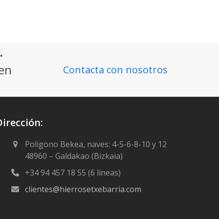
.
ien
Contacta con nosotros
Dirección:
Poligono Bekea, naves: 4-5-6-8-10 y 12
48960 – Galdakao (Bizkaia)
+34 94 457 18 55 (6 lineas)
clientes@hierrosetxebarria.com