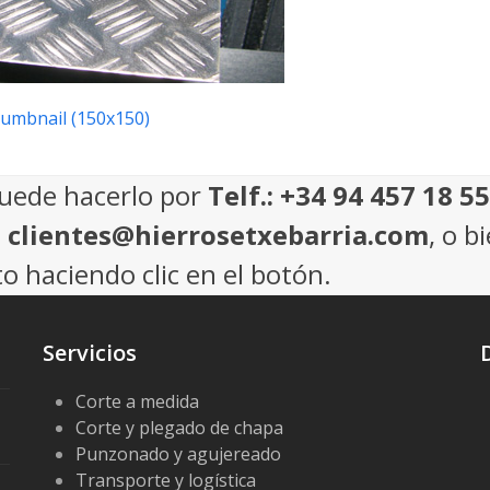
humbnail (150x150)
puede hacerlo por
Telf.: +34 94 457 18 55
: clientes@hierrosetxebarria.com
, o b
o haciendo clic en el botón.
Servicios
Corte a medida
Corte y plegado de chapa
Punzonado y agujereado
Transporte y logística