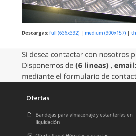
Descargas
:
full (636x332)
|
medium (300x157)
|
t
Si desea contactar con nosotros 
Disponemos de
(6 lineas)
,
email
mediante el formulario de contact
Ofertas
Bandejas para almacenaje y estanterías en
liquidación
Oferta Panel Hércules y puertas