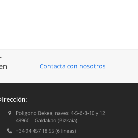
.
ien
Contacta con nosotros
Dirección:
Poligono Bekea, naves: 4-5-6-8-10 y 12
48960 – Galdakao (Bizkaia)
+34 94 457 18 55 (6 lineas)