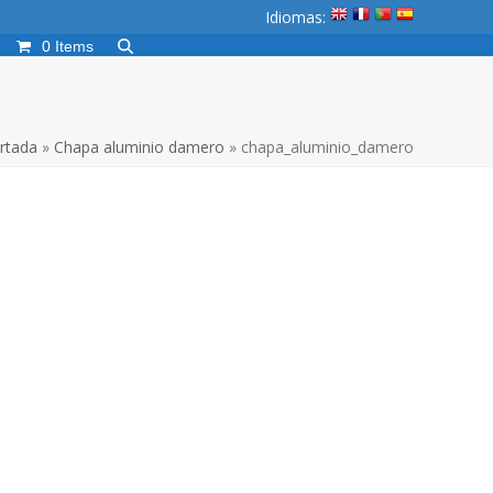
Idiomas:
0 Items
rtada
»
Chapa aluminio damero
»
chapa_aluminio_damero