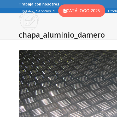
Skip
Trabaja con nosotros
to
CATÁLOGO 2025
Inicio
Servicios
Prod
content
chapa_aluminio_damero