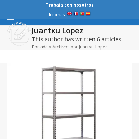
Skip
Trabaja con nosotros
to
Idiomas:
content
Open
Close
Juantxu Lopez
mobile
mobile
This author has written 6 articles
menu
menu
Portada
»
Archivos por Juantxu Lopez