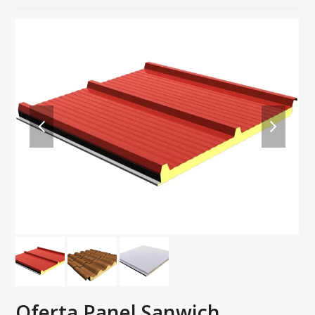
previous
next
slide
slide
Oferta Panel Sanwich