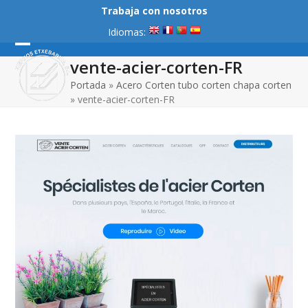
Skip
Trabaja con nosotros
to
Idiomas:
content
Open
Close
vente-acier-corten-FR
mobile
mobile
Portada
»
Acero Corten tubo corten chapa corten
»
vente-acier-corten-FR
menu
menu