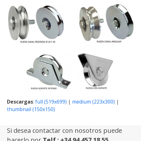
Descargas
:
full (519x699)
|
medium (223x300)
|
thumbnail (150x150)
Si desea contactar con nosotros puede
hacerlo por
Telf.: +34 94 457 18 55.