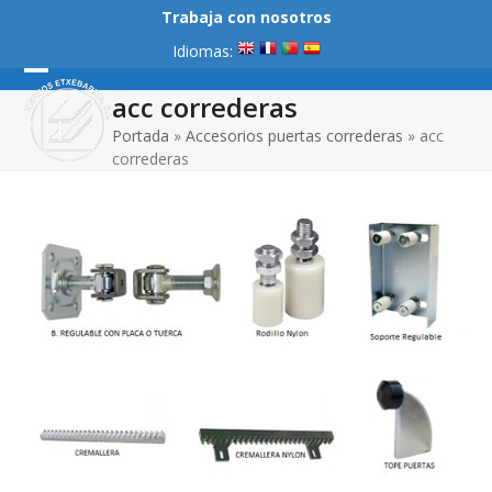
Skip
Trabaja con nosotros
to
Idiomas:
content
Open
Close
acc correderas
mobile
mobile
Portada
»
Accesorios puertas correderas
»
acc
correderas
menu
menu