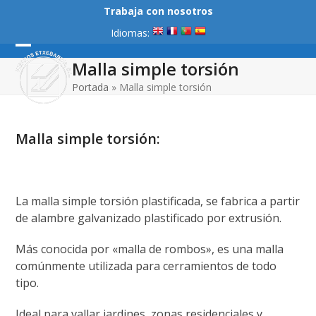
Skip
Trabaja con nosotros
to
Idiomas:
content
Open
Close
Malla simple torsión
mobile
mobile
Portada
»
Malla simple torsión
menu
menu
Malla simple torsión:
La malla simple torsión plastificada, se fabrica a partir
de alambre galvanizado plastificado por extrusión.
Más conocida por «malla de rombos», es una malla
comúnmente utilizada para cerramientos de todo
tipo.
Ideal para vallar jardines, zonas residenciales y