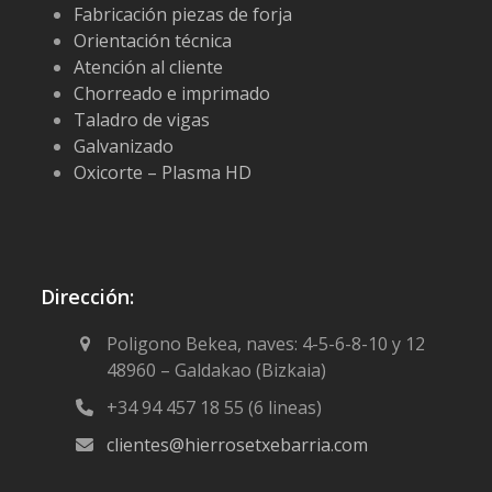
Fabricación piezas de forja
Orientación técnica
Atención al cliente
Chorreado e imprimado
Taladro de vigas
Galvanizado
Oxicorte – Plasma HD
Dirección:
Poligono Bekea, naves: 4-5-6-8-10 y 12
48960 – Galdakao (Bizkaia)
+34 94 457 18 55 (6 lineas)
clientes@hierrosetxebarria.com